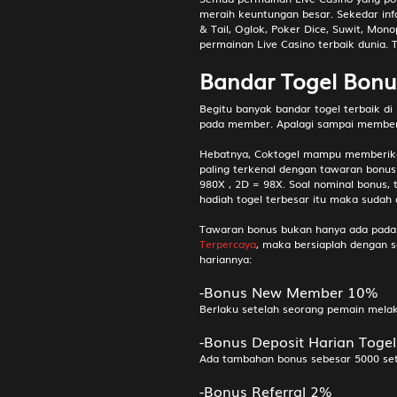
meraih keuntungan besar. Sekedar inf
& Tail, Oglok, Poker Dice, Suwit, Mo
permainan Live Casino terbaik dunia
Bandar Togel Bonus
Begitu banyak bandar togel terbaik d
pada member. Apalagi sampai memberi
Hebatnya, Coktogel mampu memberikan
paling terkenal dengan tawaran bonu
980X , 2D = 98X. Soal nominal bonus,
hadiah togel terbesar itu maka sudah
Tawaran bonus bukan hanya ada pada 
Terpercaya
, maka bersiaplah dengan s
hariannya:
-Bonus New Member 10%
Berlaku setelah seorang pemain melak
-Bonus Deposit Harian Toge
Ada tambahan bonus sebesar 5000 seti
-Bonus Referral 2%