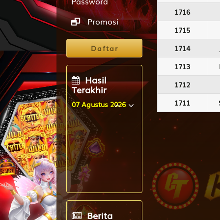
Password
1716
Promosi
1715
Daftar
1714
1713
Hasil
1712
Terakhir
1711
07 Agustus 2026
KENTUCKYEVE
0052
CALIFORNIA
1417
FLORIDA MID
2994
NEWYORKEVE
6148
Berita