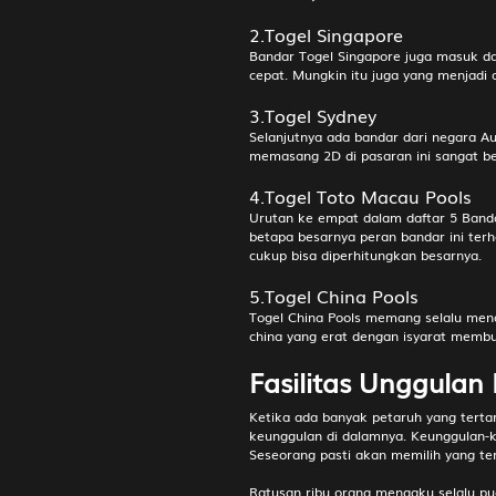
2.Togel Singapore
Bandar Togel Singapore juga masuk da
cepat. Mungkin itu juga yang menjadi 
3.Togel Sydney
Selanjutnya ada bandar dari negara Aus
memasang 2D di pasaran ini sangat bes
4.Togel Toto Macau Pools
Urutan ke empat dalam daftar 5 Banda
betapa besarnya peran bandar ini terha
cukup bisa diperhitungkan besarnya.
5.Togel China Pools
Togel China Pools memang selalu menar
china yang erat dengan isyarat memb
Fasilitas Unggulan
Ketika ada banyak petaruh yang tert
keunggulan di dalamnya. Keunggulan-k
Seseorang pasti akan memilih yang t
Ratusan ribu orang mengaku selalu pua