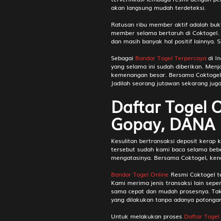
akan langsung mudah terdeteksi.
Ratusan ribu member aktif adalah buk
member selama bertaruh di Coktogel. Tr
dan masih banyak hal positif lainnya.
Sebagai
Bandar Togel Terpercaya
di I
yang selama ini sudah diberikan. Men
kemenangan besar. Bersama Coktogel,
Jadilah seorang jutawan sekarang jug
Daftar Togel O
Gopay, DANA
Kesulitan bertransaksi deposit kerap
tersebut sudah kami baca selama bebe
mengatasinya. Bersama Coktogel, kend
Bandar Togel Online
Resmi Coktogel te
Kami merima jenis transaksi lain sepe
sama cepat dan mudah prosesnya. Tak a
yang dilakukan tanpa adanya potongan
Untuk melakukan proses
Daftar Togel