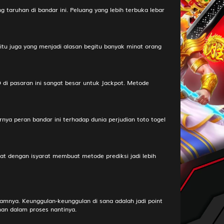
 taruhan di bandar ini. Peluang yang lebih terbuka lebar
itu juga yang menjadi alasan begitu banyak minat orang
 di pasaran ini sangat besar untuk Jackpot. Metode
nya peran bandar ini terhadap dunia perjudian toto togel
rat dengan isyarat membuat metode prediksi jadi lebih
lamnya. Keunggulan-keunggulan di sana adalah jadi point
an dalam proses nantinya.