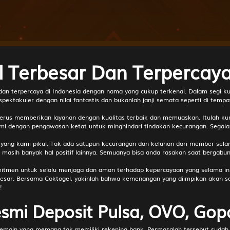
l Terbesar Dan Terpercay
an terpercaya di Indonesia dengan nama yang cukup terkenal. Dalam segi ku
pektakuler dengan nilai fantastis dan bukanlah janji semata seperti di tempat
erus memberikan layanan dengan kualitas terbaik dan memuaskan. Itulah kunc
resmi dengan pengawasan ketat untuk minghindari tindakan kecurangan. Segal
 yang kami pikul. Tak ada satupun kecurangan dan keluhan dari member selam
an masih banyak hal positif lainnya. Semuanya bisa anda rasakan saat bergabun
itmen untuk selalu menjaga dan aman terhadap kepercayaan yang selama ini 
ar. Bersama Coktogel, yakinlah bahwa kemenangan yang diimpikan akan sem
!
esmi Deposit Pulsa, OVO, Go
k pemain yang memang tak memiliki rekening bank. Permasalah tersebut suda