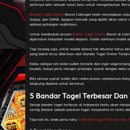
akhirnya lahir sebuah solusi baru untuk mengatasinya. Bers
Bandar Togel Online
Resmi Coktogel telah menyiapkan solusi
Gopay, dan DANA. Apapun metode yang dipilih akan sama cep
adanya potongan sedikitpun.
Untuk melakukan proses
Daftar Togel Online
Resmi di Cokt
diperlukan hanyalah modal deposit. Itulah nantinya moda
Tapi tenang saja, untuk modal diawal tak dituntut harus b
yang bakal terus diberikan oleh Bandar Togel Online Terbes
Kalau sampai sini anda sudah tertarik dan ingin segera b
mudah, hanya perlu mengisi prosedur syarat dengan data val
Bila semua syarat sudah diisi maka proses selanjutnya hanya
langsung dipakai untuk bertaruh.
5 Bandar Togel Terbesar Dan
Setiap bandar togel terbesar di Indonesia tentu akan menjal
sering disebut adalah pasaran togel. Kerjasama ini tentu
Tapi kali ini, anda perlu tahu
5 Bandar Togel Terbesar dan 