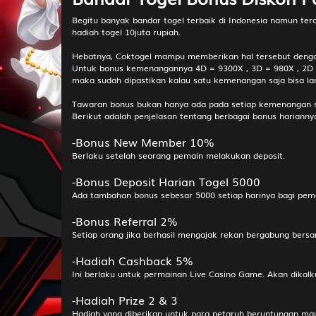
Begitu banyak bandar togel terbaik di Indonesia namun t
hadiah togel 10juta rupiah.
Hebatnya, Coktogel mampu memberikan hal tersebut dengan
Untuk bonus kemenangannya 4D = 9300X , 3D = 980X , 2D = 
maka sudah dipastikan kalau satu kemenangan saja bisa l
Tawaran bonus bukan hanya ada pada setiap kemenangan s
Berikut adalah penjelasan tentang berbagai bonus harianny
-Bonus New Member 10%
Berlaku setelah seorang pemain melakukan deposit.
-Bonus Deposit Harian Togel 5000
Ada tambahan bonus sebesar 5000 setiap harinya bagi pem
-Bonus Referral 2%
Setiap orang jika berhasil mengajak rekan bergabung bers
-Hadiah Cashback 5%
Ini berlaku untuk permainan Live Casino Game. Akan dikalk
-Hadiah Prize 2 & 3
Hadiah yang diberikan untuk para petaruh beruntungan mau