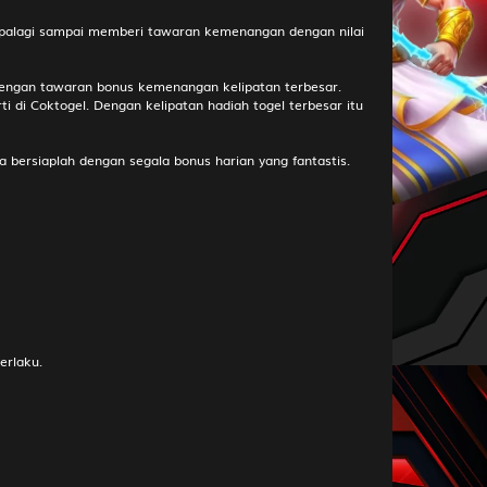
Apalagi sampai memberi tawaran kemenangan dengan nilai
dengan tawaran bonus kemenangan kelipatan terbesar.
di Coktogel. Dengan kelipatan hadiah togel terbesar itu
a bersiaplah dengan segala bonus harian yang fantastis.
erlaku.