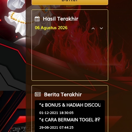
Hasil Terakhir
06 Agustus 2026
Berita Terakhir
ðŸ“¢ BONUS & HADIAH DISCOUNT COKTOGEL ðŸ“¢
01-12-2021 18:30:05
ðŸ“¢ CARA BERMAIN TOGEL ðŸ“¢
29-06-2021 07:44:25