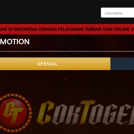
ESIA DENGAN PELAYANAN TERBAIK DAN ONLINE 24 JAM PROSES
MOTION
SPESIAL