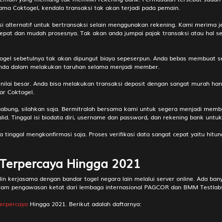
ama Coktogel, kendala transaksi tak akan terjadi pada pemain.
 alternatif untuk bertransaksi selain menggunakan rekening. Kami merima jen
at dan mudah prosesnya. Tak akan anda jumpai pajak transaksi atau hal sej
ogel sebetulnya tak akan dipungut biaya sepeserpun. Anda bebas membuat se
l anda dalam melakukan taruhan selama menjadi member.
ernilai besar. Anda bisa melakukan transaksi deposit dengan sangat murah h
ar Coktogel.
ergabung, silahkan saja. Bermitralah bersama kami untuk segera menjadi mem
id. Tinggal isi biodata diri, username dan password, dan rekening bank untuk
 tinggal mengkonfirmasi saja. Proses verifikasi data sangat cepat yaitu hitun
 Terpercaya Hingga 2021
in kerjasama dengan bandar togel negara lain melalui server online. Ada bany
 dalam pengawasan ketat dari lembaga internasional PAGCOR dan BMM Testlab
Terpercaya
Hingga 2021. Berikut adalah daftarnya: