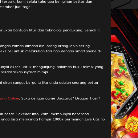
 terbaik, kami selalu tahu apa keinginan bettor dan
member judi togel.
erlukan bantuan fitur dan teknologi pendukung. Semakin
bangan zaman dimana kini orang-orang lebih sering
leksibel untuk melakukan taruhan dengan smartphone di
empunyai akses untuk mengunjungi halaman buku mimpi yang
 berdasarkan isyarat mimpi.
 Ini akan sangat berguna jika anda adalah seorang bettor
sino Online
. Suka dengan game Baccarat? Dragon Tiger?
an besar. Sekedar info, kami mempunyai beberapa
ka anda bisa menikmati hampir 1000+ permainan Live Casino