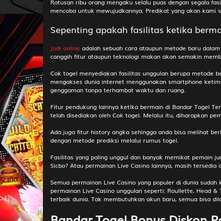
Ratusan ribu orang mengaku selalu puas dengan segala fasil
mencoba untuk mewujudkannya. Predikat yang akan kami sel
Sepenting apakah fasilitas ketika berma
Judi online
adalah sebuah cara ataupun metode baru dalam be
canggih fitur ataupun teknologi makan akan semakin membua
Cok togel menyediakan fasilitas unggulan berupa metode be
mengakses dunia internet menggunakan smartphone ketimba
genggaman tanpa terhambat waktu dan ruang.
Fitur pendukung lainnya ketika bermain di Bandar Togel Te
telah disediakan oleh Cok togel. Melalui itu, diharapkan p
Ada juga fitur history angka sehingga anda bisa melihat ber
dengan metode prediksi melalui rumus togel.
Fasilitas yang paling unggul dan banyak memikat pemain j
Sicbo? Atau permainan Live Casino lainnya, masih tersedia
Semua permainan Live Casino yang populer di dunia sudah
permainan Live Casino unggulan seperti: Roullette, Head &
terbaik dunia. Tak membutuhkan akun baru, semua bisa di
Bandar Togel Bonus Diskon Pa